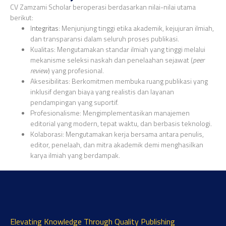
CV Zamzami Scholar beroperasi berdasarkan nilai-nilai utama
berikut:
I
ntegritas
: Menjunjung tinggi etika akademik, kejujuran ilmiah,
dan transparansi dalam seluruh proses publikasi.
Kualitas: Mengutamakan standar ilmiah yang tinggi melalui
mekanisme seleksi naskah dan penelaahan sejawat (
peer
review
) yang profesional.
Aksesibilitas: Berkomitmen membuka ruang publikasi yang
inklusif dengan biaya yang realistis dan layanan
pendampingan yang suportif.
Profesionalisme: Mengimplementasikan manajemen
editorial yang modern, tepat waktu, dan berbasis teknologi.
Kolaborasi: Mengutamakan kerja bersama antara penulis,
editor, penelaah, dan mitra akademik demi menghasilkan
karya ilmiah yang berdampak.
Elevating Knowledge Through Quality Publishing